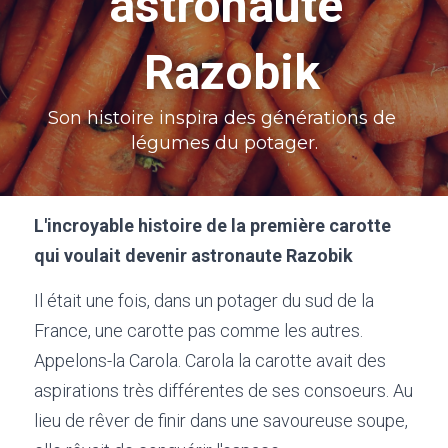
astronaute 
Razobik
Son histoire inspira des générations de 
légumes du potager.
L'incroyable histoire de la première carotte 
qui voulait devenir astronaute Razobik
Il était une fois, dans un potager du sud de la 
France, une carotte pas comme les autres. 
Appelons-la Carola. Carola la carotte avait des 
aspirations très différentes de ses consoeurs. Au 
lieu de rêver de finir dans une savoureuse soupe, 