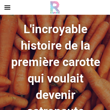
Accueil
L'incroyable 
C'est quoi le Razobik ?
Livres Razobik
histoire de la 
Razobik Music
première carotte 
Eau Minérale
qui voulait 
Gorillox
Projets
devenir 
Contact