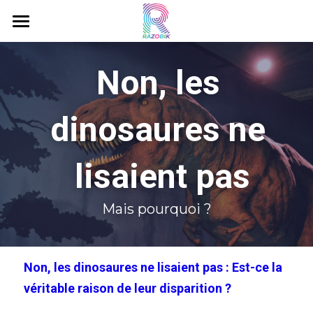
Accueil
Non, les 
C'est quoi le Razobik ?
Livres Razobik
dinosaures ne 
Razobik Music
lisaient pas
Eau Minérale
Mais pourquoi ?
Gorillox
Projets
Non, les dinosaures ne lisaient pas : Est-ce la 
Contact
véritable raison de leur disparition ? 