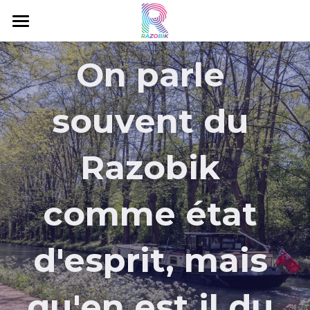
Accueil
On parle 
C'est quoi le Razobik ?
souvent du 
Livres Razobik
Razobik Music
Razobik 
Eau Minérale
comme état 
Gorillox
Projets
d'esprit, mais 
Contact
qu'en est il du 