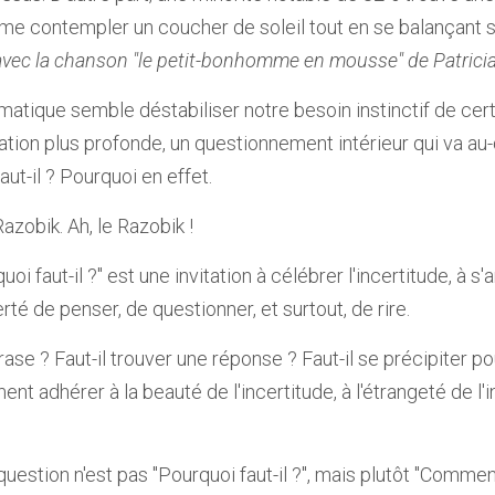
me contempler un coucher de soleil tout en se balançant s
 avec la chanson "le petit-bonhomme en mousse" de Patrici
atique semble déstabiliser notre besoin instinctif de certi
ration plus profonde, un questionnement intérieur qui va au
aut-il ? Pourquoi en effet.
Razobik. Ah, le Razobik ! 
oi faut-il ?" est une invitation à célébrer l'incertitude, à s
erté de penser, de questionner, et surtout, de rire.
rase ? Faut-il trouver une réponse ? Faut-il se précipiter pou
t adhérer à la beauté de l'incertitude, à l'étrangeté de l'
question n'est pas "Pourquoi faut-il ?", mais plutôt "Comment 