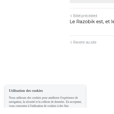
Billet précédent
Le Razobik est, et le
Revenir au site
Utilisation des cookies
Nous utilisons des cookies pour améliorer l'expérience de
navigation, la sécurité et la collecte de données. En acceptant,
vous consentez à l'utilisation de cookies à des fins
publicitaires et d'analyse. Vous pouvez modifier vos
paramètres de cookies à tout moment.
En savoir plus
Accepter tout
Paramètres
Refuser Tout