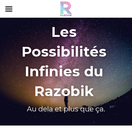
Accueil
Les 
C'est quoi le Razobik ?
Possibilités 
Livres Razobik
Razobik Music
Infinies du 
Eau Minérale
Razobik 
Gorillox
Projets
Au dela et plus que ça.
Contact