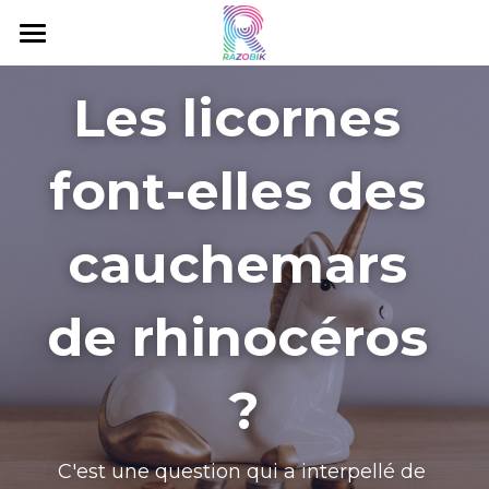
Accueil
Les licornes 
C'est quoi le Razobik ?
font-elles des 
Livres Razobik
Razobik Music
cauchemars 
Eau Minérale
de rhinocéros 
Gorillox
Projets
?
Contact
C'est une question qui a interpellé de 