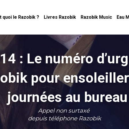
t quoi le Razobik ?
Livres Razobik
Razobik Music
Eau M
14 : Le numéro 
d’urg
obik p
our ensoleiller
journées au bureau
Appel non surtaxé 
depuis téléphone Razobik