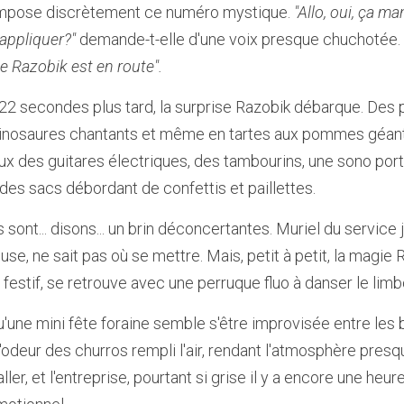
compose discrètement ce numéro mystique. 
"Allo, oui, ça m
rappliquer?"
 demande-t-elle d'une voix presque chuchotée. La
pe Razobik est en route".
22 secondes plus tard, la surprise Razobik débarque. Des
 dinosaures chantants et même en tartes aux pommes géant
ux des guitares électriques, des tambourins, une sono porta
des sacs débordant de confettis et paillettes.
ont... disons... un brin déconcertantes. Muriel du service ju
use, ne sait pas où se mettre. Mais, petit à petit, la magie 
n festif, se retrouve avec une perruque fluo à danser le limb
'une mini fête foraine semble s'être improvisée entre les bu
'odeur des churros rempli l'air, rendant l'atmosphère presq
aller, et l'entreprise, pourtant si grise il y a encore une heu