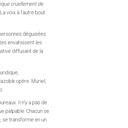
anque cruellement de 
 voix à l'autre bout 
 personnes déguisées 
es envahissent les 
tive diffusant de la 
ridique, 
Razobik opère. Muriel, 
o.
reaux. Il n'y a pas de 
ue palpable. Chacun se 
re, se transforme en un 