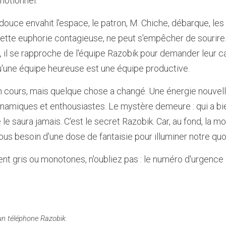
motionnel.
douce envahit l'espace, le patron, M. Chiche, débarque, les 
ette euphorie contagieuse, ne peut s'empêcher de sourire. À
il se rapproche de l'équipe Razobik pour demander leur car
 qu'une équipe heureuse est une équipe productive.
 cours, mais quelque chose a changé. Une énergie nouvelle 
amiques et enthousiastes. Le mystère demeure : qui a bien
e saura jamais. C'est le secret Razobik. Car, au fond, la mor
us besoin d'une dose de fantaisie pour illuminer notre quot
nt gris ou monotones, n'oubliez pas : le numéro d'urgence 
un téléphone Razobik. 