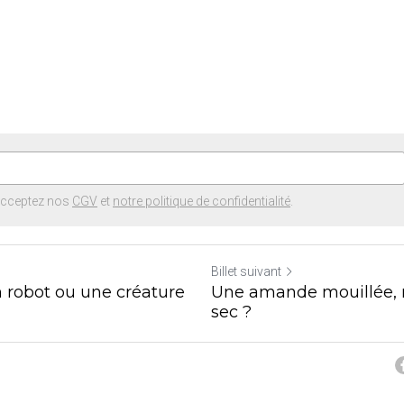
acceptez nos
CGV
et
notre politique de confidentialité
.
Billet suivant
n robot ou une créature
Une amande mouillée, re
sec ?