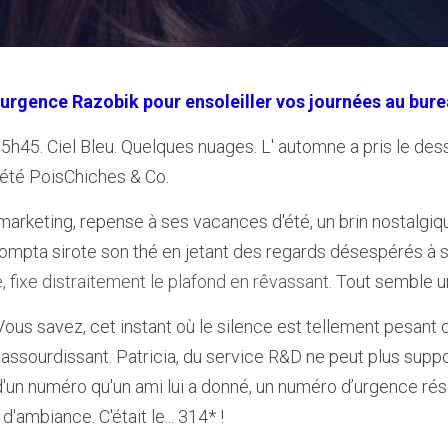
’urgence Razobik pour ensoleiller vos journées au bur
5h45. Ciel Bleu. Quelques nuages. L' automne a pris le dess
été PoisChiches & Co. 
marketing, repense à ses vacances d'été, un brin nostalgiq
 compta sirote son thé en jetant des regards désespérés à s
 fixe distraitement le plafond en rêvassant.
Tout semble un
t. Vous savez, cet instant où le silence est tellement pesant
 assourdissant. Patricia, du service R&D ne peut plus suppo
 d'un numéro qu'un ami lui a donné, un numéro d’urgence rés
'ambiance. C'était le... 314* !