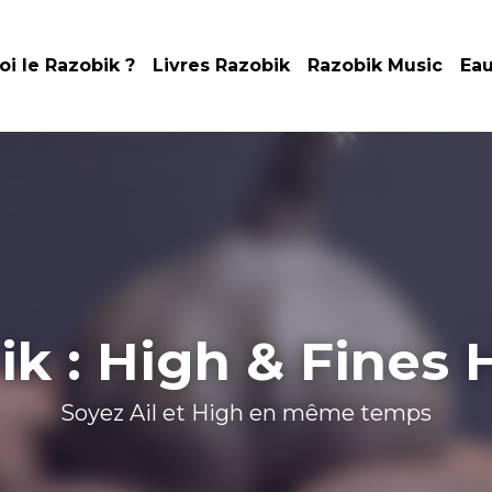
t quoi le Razobik ?
Livres Razobik
Razobik Music
Eau M
ik : High & Fines 
Soyez Ail et High en même temps