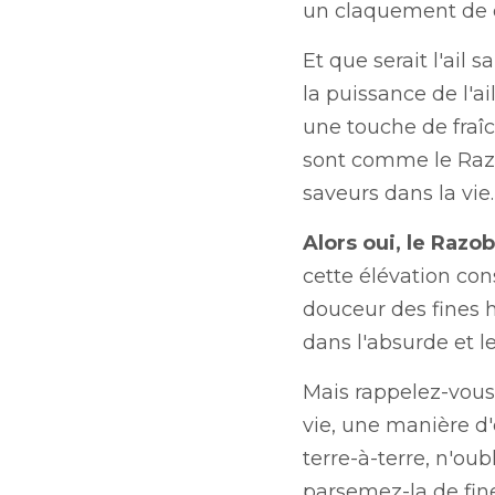
de l'ail. C'est le persil
l'estragon qui met tou
relief, de la couleur e
Alors oui, le Razobik
constante qui se marie 
un voyage gustatif, une
Mais rappelez-vous, le
d'être. Donc, la procha
Razobik, soyez High, me
courte pour être fade.
La rédaction Razobik