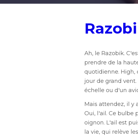
Razobik
Ah, le Razobik. C'est ha
hauteur et vous laisse 
comme les montagnes, c
sans jamais avoir besoi
Mais attendez, il y a un
piquant et odorant qui p
comme le Razobik. C'est
peut faire chavirer un 
Et que serait l'ail sans