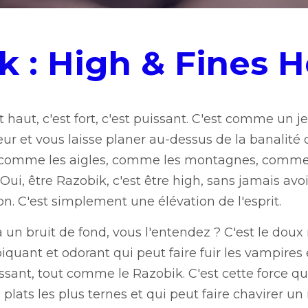
 : High & Fines Herb
ut, c'est fort, c'est puissant. C'est comme un jetpack qui vou
planer au-dessus de la banalité de la vie quotidienne. High,
omme la Tour Eiffel un jour de grand vent. Oui, être Razobik
n d'une échelle ou d'un avion. C'est simplement une élévati
 bruit de fond, vous l'entendez ? C'est le doux murmure de l'ail
eut faire fuir les vampires et faire pleurer un oignon. L'ail e
 cette force qui donne du goût à la vie, qui relève les plats
repas familial en un claquement de doigts.
 les fines herbes ? Les fines herbes, c'est la délicatesse qui