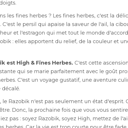
 qui apaise la saveur de l'ail, la ciboulette qui ajoute une tou
t le monde d'accord. Les fines herbes sont comme le Razobi
t une explosion de saveurs dans la vie.
 est High & Fines Herbes.
 C'est cette ascension vers l'inc
parfaitement avec le goût prononcé de l'ail et la douceur d
 aventure culinaire, un périple dans l'absurde et le décalé.
 Razobik n'est pas seulement un état d'esprit. C'est un mod
ine fois que vous vous sentirez un peu trop terre-à-terre, n'o
ttez de l'ail dans votre vie et parsemez-la de fines herbes. 
 Soyez savoureux, soyez Razobik.