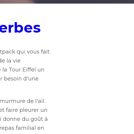
es
s fait prendre de la 
 comme les aigles, 
, c'est être high, 
on de l'esprit.
. Oui, l'ail. Ce bulbe 
st puissant, tout 
 les plus ternes et qui 
 adoucit la puissance 