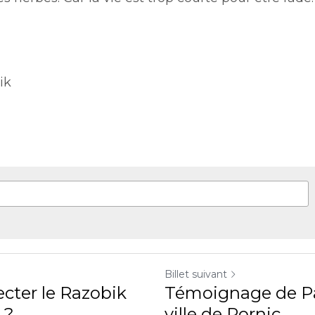
acceptez nos
CGV
et
notre politique de confidentialité
.
Billet suivant
le Razobik chez les
Témoignage de Patrick d
Pornic