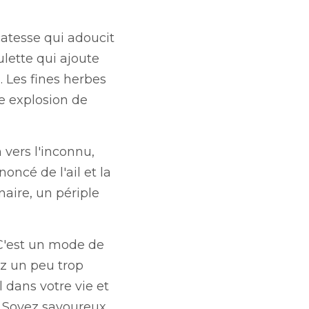
che de fraîcheur et 
k : elles apportent du 
onnu, cette élévation 
es fines herbes. C'est 
e de vie, une manière 
ubliez pas : soyez 
Car la vie est trop 