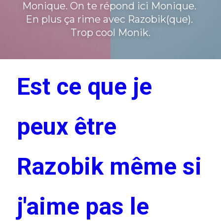
Monique. On te répond ici Monique. 
En plus ça rime avec Razobik(que). 
Trop cool Monik.
Est ce que je 
peux être 
Razobik même si 
j'aime pas le 