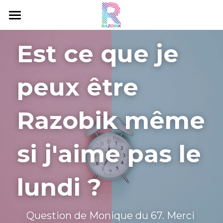
Accueil
Est ce que je 
C'est quoi le Razobik ?
peux être 
Livres Razobik
Razobik Music
Razobik même 
Eau Minérale
si j'aime pas le 
Gorillox
Projets
lundi ?
Contact
Question de Monique du 67. Merci 